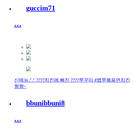
guccim71
…
신메뉴.ᐟ.ᐟ ????치킨에 빠진 ????쭈꾸미 #맵쭈볶음면치킨
짱짱~
bbunibbuni8
…