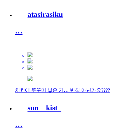
atasirasiku
…
치킨에 쭈꾸미 넣은 거… 반칙 아닌가요????
sun__kist_
…