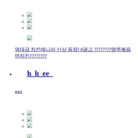
역대급 치킨매니아 신상 등장! #광고 ????????맵쭈볶음
면치킨????????
h_h_ee_
…