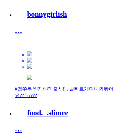
bonnygirlish
…
#맵쭈볶음면치킨 출시‼️ . 발빠르게다녀와봤어
요????????
food._.slimee
…