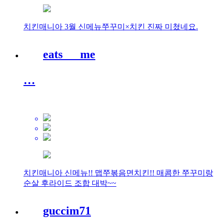
치킨매니아 3월 신메뉴쭈꾸미×치킨 진짜 미쳤네요.
eats___me
…
치킨매니아 신메뉴!! 맵쭈볶음면치킨!! 매콤한 쭈꾸미랑
순살 후라이드 조합 대박~~
guccim71