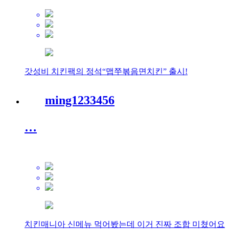
갓성비 치킨팩의 정석“맵쭈볶음면치킨” 출시!
ming1233456
…
치킨매니아 신메뉴 먹어봤는데 이거 진짜 조합 미쳤어요