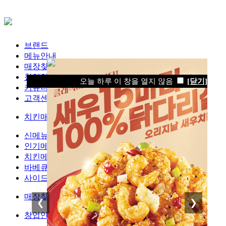
브랜드
메뉴안내
매장찾기
창업안내
오늘 하루 이 창을 열지 않음
[닫기]
커뮤니티
고객센터
치킨매니아 소개
신메뉴
인기메뉴
치킨메뉴
바베큐메뉴
사이드메뉴
매장찾기
❮
❯
창업안내