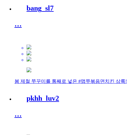
bang_sl7
…
봄 제철 쭈꾸미를 통째로 넣은 #맵쭈볶음면치킨 상륙!
pkhh_luv2
…