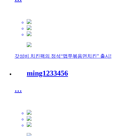
갓성비 치킨팩의 정석“맵쭈볶음면치킨” 출시!
ming1233456
…