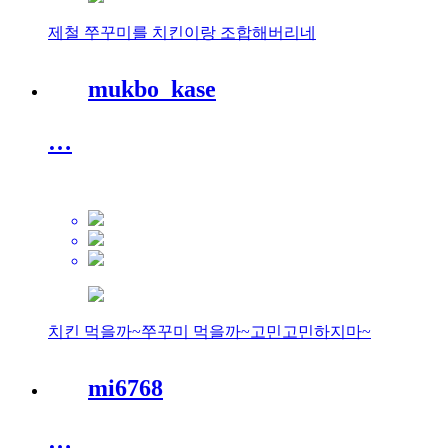
제철 쭈꾸미를 치킨이랑 조합해버리네
mukbo_kase
…
치킨 먹을까~쭈꾸미 먹을까~고민고민하지마~
mi6768
…