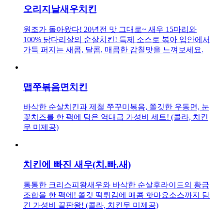
오리지날새우치킨
원조가 돌아왔다! 20년전 맛 그대로~ 새우 15마리와
100% 닭다리살의 순살치킨! 특제 소스로 볶아 입안에서
가득 퍼지는 새콤, 달콤, 매콤한 감칠맛을 느껴보세요.
맵쭈볶음면치킨
바삭한 순살치킨과 제철 쭈꾸미볶음, 쫄깃한 우동면, 눈
꽃치즈를 한 팩에 담은 역대급 가성비 세트! (콜라, 치킨
무 미제공)
치킨에 빠진 새우(치.빠.새)
통통한 크리스피왕새우와 바삭한 순살후라이드의 황금
조합을 한 팩에! 쫄깃 떡튀김에 매콤 핫마요소스까지 담
긴 가성비 끝판왕! (콜라, 치킨무 미제공)