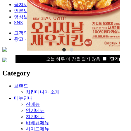
공지사항
언론보도
영상보러가기
SNS
고객의 소리
광고 · 제휴문의
오늘 하루 이 창을 열지 않음
[닫기]
Category
브랜드
치킨매니아 소개
메뉴안내
신메뉴
인기메뉴
치킨메뉴
바베큐메뉴
사이드메뉴