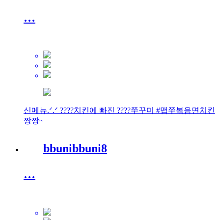
…
신메뉴.ᐟ.ᐟ ????치킨에 빠진 ????쭈꾸미 #맵쭈볶음면치킨
짱짱~
bbunibbuni8
…