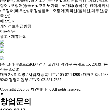
(국내산), 오돌뼈 : 돼지고기(국내산), 오징어입튀김, 페스츄리오
징어 : 오징어(중국산), 조미노가리 : 노가리(중국산), 진미채튀김
: 오징어(페루산), 튀김샘플러 : 오징어[외국산(칠레산,페루산,중
국산)]
매장안내
개인정보취급방침
이용약관
광고 · 제휴문의
(주)코리아델로스KD / 경기 고양시 덕양구 동세로 15, 201호 (동
산동 352-3)
대표자: 이길영 / 사업자등록번호: 105-87-14299 / 대표전화: 1688-
9242 경영지원부 / FAX: 02-381-7637
Copyright 2025 by 치킨매니아.
All
rights reserved.
▼
창업문의