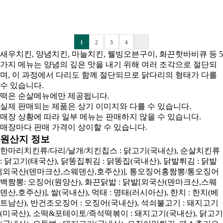
1
2
3
4
새우치킨, 양념치킨, 마늘치킨, 웰빙오븐구이, 화끈핫바비큐 등 5
가지 메뉴는 양념의 깊은 맛을 내기 위해 여러 조각으로 절단되
며, 이 과정에서 다리도 함께 절단되므로 닭다리의 형태가 다를
수 있습니다.
떡은 순살메뉴에만 제공됩니다.
실제 판매되는 제품은 상기 이미지와 다를 수 있습니다.
매장 상황에 따라 일부 메뉴는 판매하지 않을 수 있습니다.
매장마다 판매 가격이 상이할 수 있습니다.
원산지 정보
한마리치킨류/다리/날개/치킨칩스 : 닭고기(국내산), 순살치킨류
: 닭고기(태국산), 닭똥집튀김 : 닭똥집(국내산), 닭발튀김 : 닭발
[외국산(덴마크산,스웨덴산,호주산)], 통오징어홍짬뽕/통오징어
백짬뽕: 오징어(원양산), 화끈닭밟 : 닭발[외국산(덴마크산,스웨
덴산,호주산)], 쌀(국내산), 먹태 : 명태(러시아산), 한치 : 한치(베
트남산), 반건조오징어 : 오징어(국내산), 석쇠불고기 : 돼지고기
(미국산), 소떡&포테이토/즉석떡볶이 : 돼지고기(국내산), 닭고기