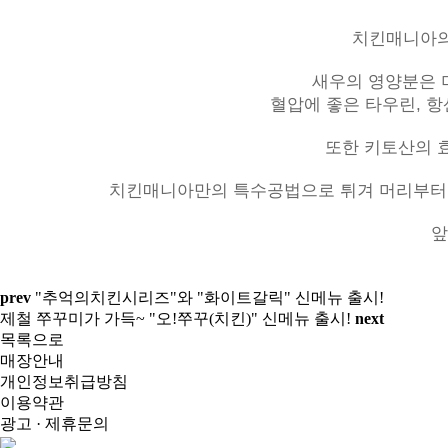
치킨매니아의
새우의 영양분은 머
혈압에 좋은 타우린, 항
또한 키토산의 효
치킨매니아만의 특수공법으로 튀겨 머리부터 꼬리
앞
prev
"추억의치킨시리즈"와 "화이트갈릭" 신메뉴 출시!
제철 쭈꾸미가 가득~ "오!쭈꾸(치킨)" 신메뉴 출시!
next
목록으로
매장안내
개인정보취급방침
이용약관
광고 · 제휴문의