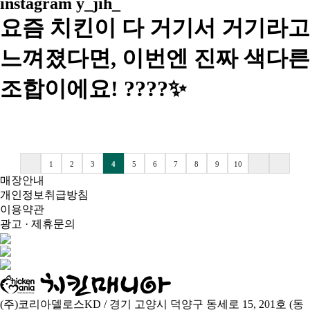
instagram
y_jih_
요즘 치킨이 다 거기서 거기라고
느껴졌다면, 이번엔 진짜 색다른
조합이에요! ????✨
1
2
3
4
5
6
7
8
9
10
매장안내
개인정보취급방침
이용약관
광고 · 제휴문의
(주)코리아델로스KD / 경기 고양시 덕양구 동세로 15, 201호 (동