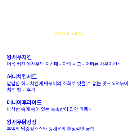
대화가 안되는 치킨매니아만의
특별한 메뉴
MORE VIEW
왕새우치킨
더욱 커진 왕새우와 치킨매니아의 시그니처메뉴 새우치킨~
허니치킨세트
달달한 허니치킨에 떡볶이의 조화로 잊을 수 없는 맛~ ※떡볶이
치즈 별도 추가
매니아후라이드
바삭함 속에 숨어 있는 촉촉함이 입안 가득~
왕새우닭강정
추억의 닭강정소스와 왕새우의 환상적인 궁합