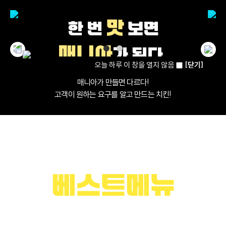
맛
한 번
보면
매니아
가 된다.
오늘 하루 이 창을 열지 않음
[닫기]
❮
오늘 하루 이 창을 열지 않음
[닫기]
❯
매니아가 만들면 다르다!
고객이 원하는 요구를 알고 만드는 치킨!
CHICKEN MANIA’S BEST MENU
치킨매니아
베스트메뉴
아직 먹어보지 않았다면