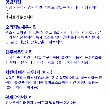
양념치킨
가장 기본적인 양념의 맛! 식어도 맛있는 치킨매니아 양념치킨
:D
게시물이 없습니다.
오리지날새우치킨
원조가 돌아왔다! 20년전 맛 그대로~ 새우 15마리와 100% 닭
다리살의 순살치킨! 특제 소스로 볶아 입안에서 가득 퍼지는 새
콤, 달콤, 매콤한 감칠맛을 느껴보세요.
맵쭈볶음면치킨
바삭한 순살치킨과 제철 쭈꾸미볶음, 쫄깃한 우동면, 눈꽃치즈를
한 팩에 담은 역대급 가성비 세트! (콜라, 치킨무 미제공)
치킨에 빠진 새우(치.빠.새)
통통한 크리스피왕새우와 바삭한 순살후라이드의 황금조합을 한
팩에! 쫄깃 떡튀김에 매콤 핫마요소스까지 담긴 가성비 끝판왕!
(콜라, 치킨무 미제공)
왕새우양념치킨
왕새우튀김과 함께 바삭함과 달달함을 동시에~!