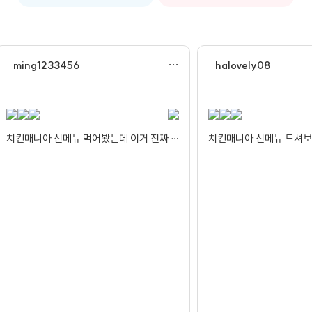
…
g1233456
halovely08
치킨매니아 신메뉴 먹어봤는데 이거 진짜 조합 미쳤어요