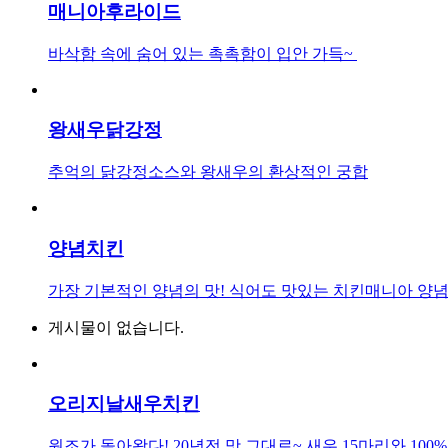
매니아후라이드
바삭함 속에 숨어 있는 촉촉함이 입안 가득~
왕새우닭강정
추억의 닭강정소스와 왕새우의 환상적인 궁합
양념치킨
가장 기본적인 양념의 맛! 식어도 맛있는 치킨매니아 양념
게시물이 없습니다.
오리지날새우치킨
원조가 돌아왔다! 20년전 맛 그대로~ 새우 15마리와 10