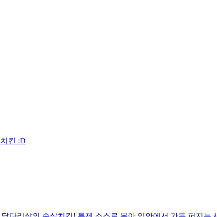
치킨 :D
0% 닭다리살의 순살치킨! 특제 소스로 볶아 입안에서 가득 퍼지는 