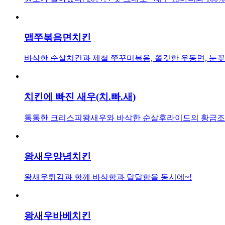
맵쭈볶음면치킨
바삭한 순살치킨과 제철 쭈꾸미볶음, 쫄깃한 우동면, 눈꽃치
치킨에 빠진 새우(치.빠.새)
통통한 크리스피왕새우와 바삭한 순살후라이드의 황금조합을
왕새우양념치킨
왕새우튀김과 함께 바삭함과 달달함을 동시에~!
왕새우바베치킨