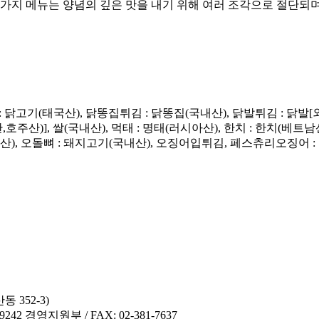
5가지 메뉴는 양념의 깊은 맛을 내기 위해 여러 조각으로 절단되
: 닭고기(태국산), 닭똥집튀김 : 닭똥집(국내산), 닭발튀김 : 
주산)], 쌀(국내산), 먹태 : 명태(러시아산), 한치 : 한치(베트
), 오돌뼈 : 돼지고기(국내산), 오징어입튀김, 페스츄리오징어 : 
 352-3)
42 경영지원부 / FAX: 02-381-7637