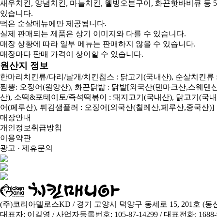
새우치킨, 양념치킨, 마늘치킨, 웰빙오븐구이, 화끈핫바비큐 등 
있습니다.
떡은 순살메뉴에만 제공됩니다.
실제 판매되는 제품은 상기 이미지와 다를 수 있습니다.
매장 상황에 따라 일부 메뉴는 판매하지 않을 수 있습니다.
매장마다 판매 가격이 상이할 수 있습니다.
원산지 정보
한마리치킨류/다리/날개/치킨칩스 : 닭고기(국내산), 순살치킨류 
짬뽕: 오징어(원양산), 화끈닭밟 : 닭발[외국산(덴마크산,스웨덴산,호
산), 소떡&포테이토/즉석떡볶이 : 돼지고기(국내산), 닭고기(국내산
어(페루산), 튀김샘플러 : 오징어[외국산(칠레산,페루산,중국산)]
매장안내
개인정보취급방침
이용약관
광고 · 제휴문의
(주)코리아델로스KD / 경기 고양시 덕양구 동세로 15, 201호 (동산동
대표자: 이길영 / 사업자등록번호: 105-87-14299 / 대표전화: 1688-92