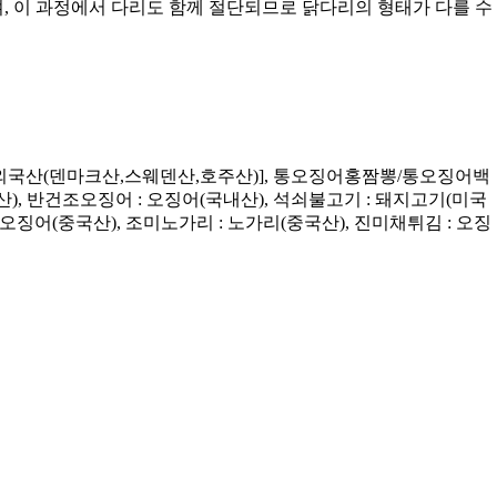
며, 이 과정에서 다리도 함께 절단되므로 닭다리의 형태가 다를 수
닭발[외국산(덴마크산,스웨덴산,호주산)], 통오징어홍짬뽕/통오징어백
남산), 반건조오징어 : 오징어(국내산), 석쇠불고기 : 돼지고기(미국
오징어(중국산), 조미노가리 : 노가리(중국산), 진미채튀김 : 오징