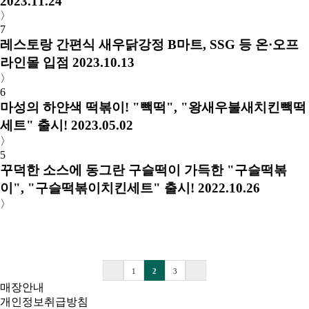
2023.11.24
〉
7
레스토랑 간편식 새우닭강정 B마트, SSG 등 온·오프
라인몰 입점
2023.10.13
〉
6
마성의 하얀색 떡볶이! "빽떡", "왕새우불새치킨빽떡
세트" 출시!
2023.05.02
〉
5
꾸덕한 소스에 동그란 구슬떡이 가득한 "구슬떡볶
이", "구슬떡볶이치킨세트" 출시!
2022.10.26
〉
1
2
3
매장안내
개인정보취급방침