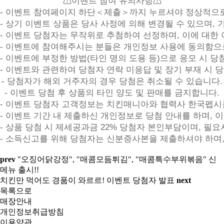
⚠이벤트 참여 유의사항⚠

- 이벤트 참여페이지 하단＜제출＞까지 누르셔야 정상적으로
- 상기 이벤트 상품은 당사 사정에 의해 변경될 수 있으며, 
- 이벤트 당첨자는 무작위로 추첨하여 선정하며, 이에 대한 
- 이벤트에 참여해주시는 분들은 개인정보 사용에 동의함으
- 이벤트에 부정한 방법(타인 명의 도용 등)으로 응모 시 당
- 이벤트와 관련하여 당첨자 연락 미응답 및 장기 부재 시 당
- 당첨자가 해외 거주자의 경우 당첨은 취소될 수 있습니다.

- 이벤트 당첨 후 상품의 타인 양도 및 판매를 금지합니다.

- 이벤트 당첨자 고객정보는 치킨매니아와 협력사 한국펩시콜라
- 이벤트 기간 내 제출하신 개인정보로 당첨 안내를 하며, 
- 상품 당첨 시 제세공과금 22% 당첨자 본인부담이며, 필
- 소득신고를 위해 당첨자는 신분증사본을 제출하셔야 하며
prev
"오징어닭강정", "매콤모듬튀김", "매콤특수부위볶음" 신
메뉴 출시!!
치킨만 먹어도 경품이 와르르! 이벤트 당첨자 발표
next
목록으로
매장안내
개인정보취급방침
이용약관