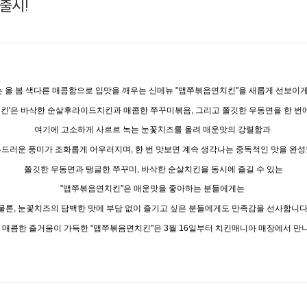
출시!
 올 봄 색다른 매콤함으로 입맛을 깨우는 신메뉴
"
맵쭈볶음면치킨
"
을 새롭게 선보이
치킨
'
은 바삭한 순살후라이드치킨과 매콤한 쭈꾸미볶음
,
그리고 쫄깃한 우동면을 한 번
여기에 고소하게 사르르 녹는 눈꽃치즈를 올려 매운맛의 강렬함과
부드러운 풍미가 조화롭게 어우러지며
,
한 번 맛보면 계속 생각나는 중독적인 맛을 완
쫄깃한 우동면과 탱글한 쭈꾸미
,
바삭한 순살치킨을 동시에 즐길 수 있는
"
맵쭈볶음면치킨
"
은 매운맛을 좋아하는 분들에게는
물론
,
눈꽃치즈의 담백한 맛에 부담 없이 즐기고 싶은 분들에게도 만족감을 선사합니
 매콤한 즐거움이 가득한
"
맵쭈볶음면치킨
"
은
3
월
16
일부터 치킨매니아 매장에서 만